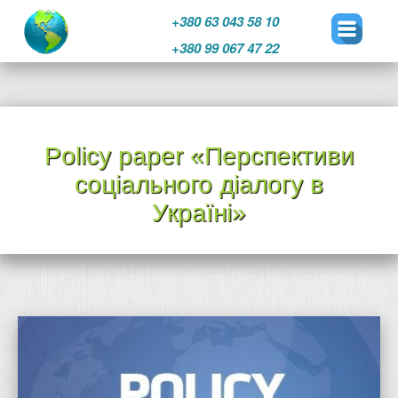
+380 63 043 58 10
+380 99 067 47 22
Перейти
к
Рolicy paper «Перспективи
содержимому
соціального діалогу в
Україні»