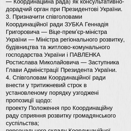
— Координаційна рада) як консультативно-
дорадчий орган при Президентові України.
3. Призначити співголовами
Координаційної ради ЗУБКА Геннадія
Григоровича — Віце-прем’єр-міністра
України — Міністра регіонального розвитку,
будівництва та житлово-комунального
господарства України і ПАВЛЕНКА
Ростислава Миколайовича — Заступника
Глави Адміністрації Президента України.
4. Співголовам Координаційної ради
внести у тритижневий строк в
установленому порядку узгоджені
пропозиції щодо:
проекту Положення про Координаційну
раду сприяння розвитку громадянського
суспільства;
персонального складу Координаційної