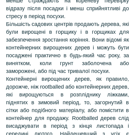
менше страждають на кореневу перевірку
відразу після посадки і менш сприйнятливі до
стресу в період посухи.
Більшість садових центрів продають дерева, які
були вирощені в горщику і в горщиках для
забезпечення зростання коріння. Вони відомі як
контейнерних вирощених дерев і можуть бути
посаджені практично в будь-який час року, за
винятком, коли грунт заболочена або
заморожені, або під час тривалої посухи.
Контейнерні вирощених дерев, як правило,
дорожче, ніж rootballed або контейнерних дерев,
які вирощуються в розпліднику ліжками,
піднятих в зимовий період, то, загорнутий в
сітки або подібного матеріалу, або помістити в
контейнер для продажу. Rootballed дерев слід
висаджувати в період з кінця листопада і
середині лютого. Найдешевший з усіх є