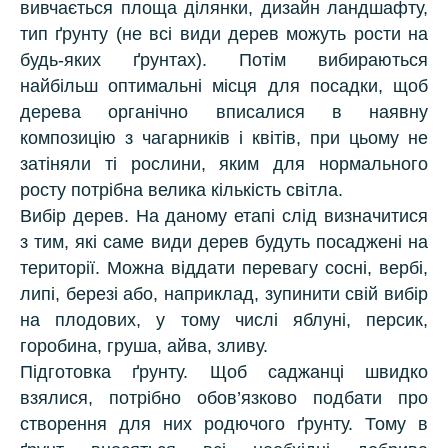
вивчається площа ділянки, дизайн ландшафту,
тип ґрунту (не всі види дерев можуть рости на
будь-яких ґрунтах). Потім вибираються
найбільш оптимальні місця для посадки, щоб
дерева органічно вписалися в наявну
композицію з чагарників і квітів, при цьому не
затіняли ті рослини, яким для нормального
росту потрібна велика кількість світла.
Вибір дерев. На даному етапі слід визначитися
з тим, які саме види дерев будуть посаджені на
території. Можна віддати перевагу сосні, вербі,
липі, березі або, наприклад, зупинити свій вибір
на плодових, у тому числі яблуні, персик,
горобина, груша, айва, зливу.
Підготовка ґрунту. Щоб саджанці швидко
взялися, потрібно обов’язково подбати про
створення для них родючого ґрунту. Тому в