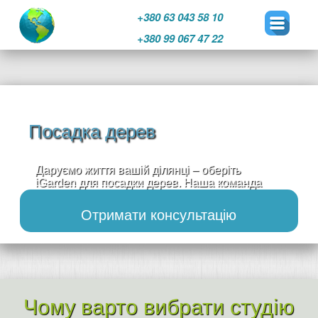
+380 63 043 58 10
+380 99 067 47 22
Перейти
к
содержимому
Посадка дерев
Даруємо життя вашій ділянці – оберіть
iGarden для посадки дерев. Наша команда
забезпечить вам зелений дотик, який принесе
красу, свіжість та благополуччя.
Отримати консультацію
Чому варто вибрати студію